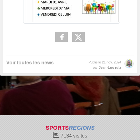
Voir toutes les news
Publié le
21 nov. 2024
par
Jean-Luc ruiz
SPORTS
REGIONS
7134
visites